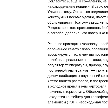
Согласитесь, еще, к сожалению, н
на самодельные новинки. В свою оч
Ульяновскому. Он охотно поделился
конструкция весьма удачна, имеет 
обслуживании. Поэтому завод не пр
Рождественского промышленный об
о погребе, добавил, что наверняка
Решение приходит к человеку поро
оброненное кем-то слово, попавшийс
ассоциируется то, о чем вы посто
приобрело реальные очертания, ког
регулятор температуры, прибор, с
постоянной температуры, — так утв
делом необходимы внутренний конт
к теме нашего разговора, к постро
в холодное время в нем картофеля, 
причине, к термостату. Оболочкой 
находится контейнер для картофел
элементом (ТЭН), необходимая пос