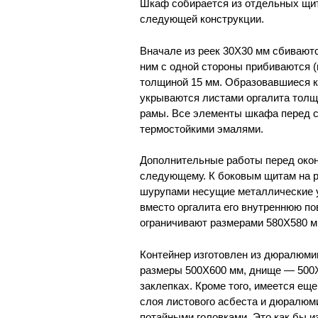
Шкаф собирается из отдельных щит
следующей конструкции.
Вначале из реек 30X30 мм сбиваютс
ним с одной стороны прибиваются 
толщиной 15 мм. Образовавшиеся к
укрываются листами оргалита толщ
рамы. Все элементы шкафа перед с
термостойкими эмалями.
Дополнительные работы перед окон
следующему. К боковым щитам на р
шурупами несущие металлические у
вместо оргалита его внутреннюю по
ограничивают размерами 580X580 м
Контейнер изготовлен из дюралюми
размеры 500Х600 мм, днище — 500X
заклепках. Кроме того, имеется ещ
слоя листового асбеста и дюралюм
потайными головками. Это как бы и