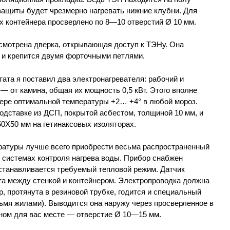
 защиты будет чрезмерно нагревать нижние клубни. Для
х контейнера просверлено по 8—10 отверстий Ø 10 мм.
смотрена дверка, открывающая доступ к ТЭНу. Она
 и крепится двумя форточными петлями.
ата я поставил два электронагревателя: рабочий и
 от камина, общая их мощность 0,5 кВт. Этого вполне
нере оптимальной температуры +2… +4° в любой мороз.
одставке из ДСП, покрытой асбестом, толщиной 10 мм, и
50Х50 мм на гетинаксовых изоляторах.
ературы лучше всего приобрести весьма распространенный
 системах контроля нагрева воды. Прибор снабжен
устанавливается требуемый тепловой режим. Датчик
та между стенкой и контейнером. Электропроводка должна
, протянута в резиновой трубке, годится и специальный
ьмя жилами). Выводится она наружу через просверленное в
ном для вас месте — отверстие Ø 10—15 мм.