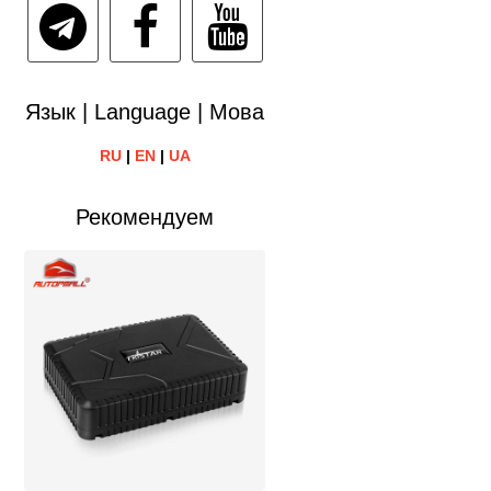
Язык | Language | Мова
RU
|
EN
|
UA
Рекомендуем