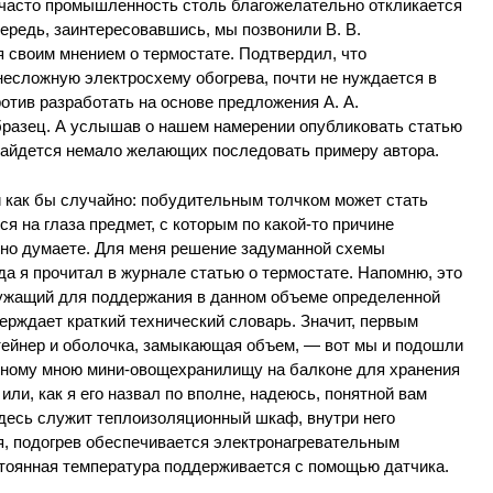
е часто промышленность столь благожелательно откликается
ередь, заинтересовавшись, мы позвонили В. В.
 своим мнением о термостате. Подтвердил, что
несложную электросхему обогрева, почти не нуждается в
отив разработать на основе предложения А. А.
разец. А услышав о нашем намерении опубликовать статью
 найдется немало желающих последовать примеру автора.
й как бы случайно: побудительным толчком может стать
я на глаза предмет, с которым по какой-то причине
янно думаете. Для меня решение задуманной схемы
да я прочитал в журнале статью о термостате. Напомню, это
лужащий для поддержания в данном объеме определенной
ерждает краткий технический словарь. Значит, первым
ейнер и оболочка, замыкающая объем, — вот мы и подошли
енному мною мини-овощехранилищу на балконе для хранения
или, как я его назвал по вполне, надеюсь, понятной вам
здесь служит теплоизоляционный шкаф, внутри него
я, подогрев обеспечивается электронагревательным
тоянная температура поддерживается с помощью датчика.