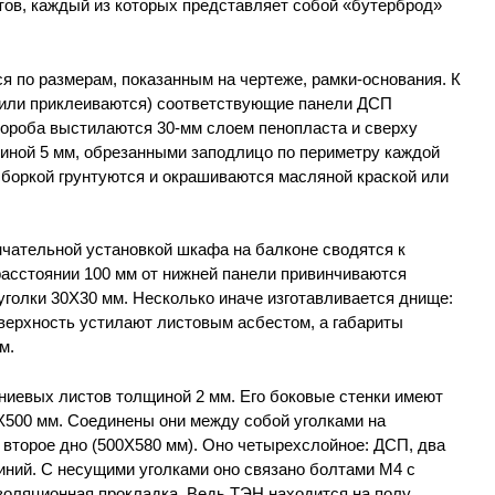
ов, каждый из которых представляет собой «бутерброд»
я по размерам, показанным на чертеже, рамки-основания. К
(или приклеиваются) соответствующие панели ДСП
ороба выстилаются 30-мм слоем пенопласта и сверху
иной 5 мм, обрезанными заподлицо по периметру каждой
боркой грунтуются и окрашиваются масляной краской или
чательной установкой шкафа на балконе сводятся к
асстоянии 100 мм от нижней панели привинчиваются
голки 30X30 мм. Несколько иначе изготавливается днище:
верхность устилают листовым асбестом, а габариты
м.
ниевых листов толщиной 2 мм. Его боковые стенки имеют
500 мм. Соединены они между собой уголками на
е второе дно (500X580 мм). Оно четырехслойное: ДСП, два
иний. С несущими уголками оно связано болтами М4 с
золяционная прокладка. Ведь ТЭН находится на полу