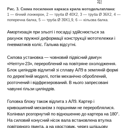
Рис. 3. Схема посилення каркаса крила мотодельтаплана:
1 — бічний лонжерон, 2 — труба Ø 40X2, 3 — труба Ø 36X2, 4 —
поперечна балка, 5 — труба Ø 39X1,9, 6 — кільова балка.
Амортизація при зльоті і посадці здійснюється за
рахунок пружної деформації конструкції мототележки і
пневматиків коліс. Гальма відсутні.
Силова установка — човновий підвісний двигун
«Нептун-23», перероблений на повітряне охолодження.
Блок циліндрів відлитий зі сплаву АЛ9 в земляній формі
по дерев’яній моделі, потім механічно оброблений,
розточений і відфрезерований. В нього запресовані
чавунні гільзи циліндрів.
Головка блоку також відлита з АЛ9. Картер і
кривошипний механізм з поршнями не перероблялися.
Колінвал розгорнутий по відношенню до картера на 180°.
На силовий конусний нісок вала встановлена втулка
повітряного гвинта, а на хвостовик, через шліцьову