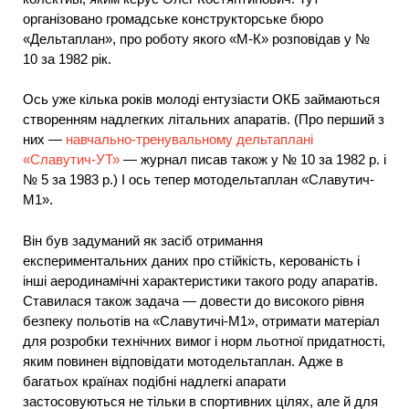
організовано громадське конструкторське бюро
«Дельтаплан», про роботу якого «М-К» розповідав у №
10 за 1982 рік.
Ось уже кілька років молоді ентузіасти ОКБ займаються
створенням надлегких літальних апаратів. (Про перший з
них —
навчально-тренувальному дельтаплані
«Славутич-УТ»
— журнал писав також у № 10 за 1982 р. і
№ 5 за 1983 р.) І ось тепер мотодельтаплан «Славутич-
М1».
Він був задуманий як засіб отримання
експериментальних даних про стійкість, керованість і
інші аеродинамічні характеристики такого роду апаратів.
Ставилася також задача — довести до високого рівня
безпеку польотів на «Славутичі-М1», отримати матеріал
для розробки технічних вимог і норм льотної придатності,
яким повинен відповідати мотодельтаплан. Адже в
багатьох країнах подібні надлегкі апарати
застосовуються не тільки в спортивних цілях, але й для