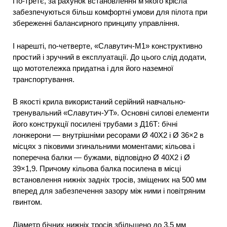
По-третє, за рахунок встановлення м’якого крісла
забезпечуються більш комфортні умови для пілота при
збереженні балансирного принципу управління.
І нарешті, по-четверте, «Славутич-М1» конструктивно
простий і зручний в експлуатації. До цього слід додати,
що мототележка придатна і для його наземної
транспортування.
В якості крила використаний серійний навчально-
тренувальний «Славутич-УТ». Основні силові елементи
його конструкції посилені трубами з Д16Т: бічні
лонжерони — внутрішніми ресорами Ø 40X2 і Ø 36×2 в
місцях з піковими згинальними моментами; кільова і
поперечна балки — бужами, відповідно Ø 40X2 і Ø
39×1,9. Причому кільова балка посилена в місці
встановлення нижніх задніх тросів, зміщених на 500 мм
вперед для забезпечення зазору між ними і повітряним
гвинтом.
Діаметр бічних нижніх тросів збільшено до 3,5 мм