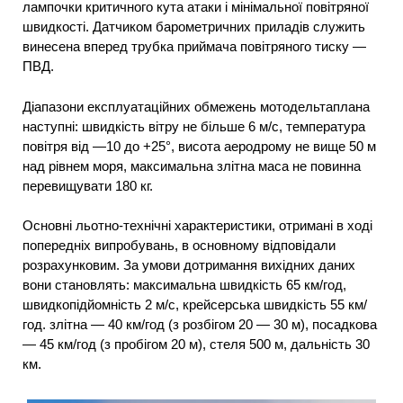
лампочки критичного кута атаки і мінімальної повітряної
швидкості. Датчиком барометричних приладів служить
винесена вперед трубка приймача повітряного тиску —
ПВД.
Діапазони експлуатаційних обмежень мотодельтаплана
наступні: швидкість вітру не більше 6 м/с, температура
повітря від —10 до +25°, висота аеродрому не вище 50 м
над рівнем моря, максимальна злітна маса не повинна
перевищувати 180 кг.
Основні льотно-технічні характеристики, отримані в ході
попередніх випробувань, в основному відповідали
розрахунковим. За умови дотримання вихідних даних
вони становлять: максимальна швидкість 65 км/год,
швидкопідйомність 2 м/с, крейсерська швидкість 55 км/
год. злітна — 40 км/год (з розбігом 20 — 30 м), посадкова
— 45 км/год (з пробігом 20 м), стеля 500 м, дальність 30
км.