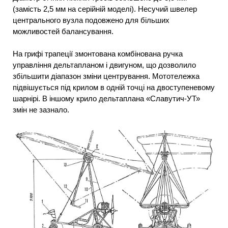
(замість 2,5 мм на серійній моделі). Несучий швелер
центрального вузла подовжено для більших
можливостей балансування.
На грифі трапеції змонтована комбінована ручка
управління дельтапланом і двигуном, що дозволило
збільшити діапазон зміни центрування. Мототележка
підвішується під крилом в одній точці на двоступеневому
шарнірі. В іншому крило дельтаплана «Славутич-УТ»
змін не зазнало.