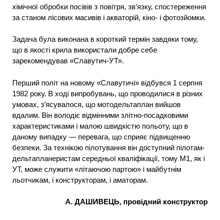
хімічної обробки посівів з повітря, зв’язку, спостереження
за станом лісових масивів і акваторій, кіно- і фотозйомки.
Задача була виконана в короткий термін завдяки тому,
що в якості крила використали добре себе
зарекомендував «Славутич-УТ».
Перший політ на новому «Славутичі» відбувся 1 серпня
1982 року. В ході випробувань, що проводилися в різних
умовах, з’ясувалося, що мотодельтаплан вийшов
вдалим. Він володіє відмінними злітно-посадковими
характеристиками і малою швидкістю польоту, що в
даному випадку — перевага, що сприяє підвищенню
безпеки. За технікою пілотування він доступний пілотам-
дельтапланеристам середньої кваліфікації, тому М1, як і
УТ, може служити «літаючою партою» і майбутнім
льотчикам, і конструкторам, і аматорам.
А. ДАШИВЕЦЬ, провідний конструктор