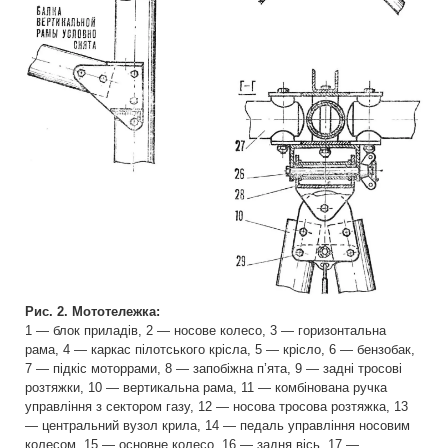
Рис. 2. Мототележка:
1 — блок приладів, 2 — носове колесо, 3 — горизонтальна
рама, 4 — каркас пілотського крісла, 5 — крісло, 6 — бензобак,
7 — підкіс моторрами, 8 — запобіжна п’ята, 9 — задні тросові
розтяжки, 10 — вертикальна рама, 11 — комбінована ручка
управління з сектором газу, 12 — носова тросова розтяжка, 13
— центральний вузол крила, 14 — педаль управління носовим
колесом, 15 — основне колесо, 16 — задня вісь, 17 —