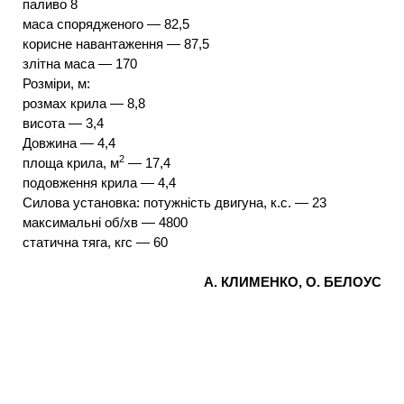
паливо 8
маса спорядженого — 82,5
корисне навантаження — 87,5
злітна маса — 170
Розміри, м:
розмах крила — 8,8
висота — 3,4
Довжина — 4,4
2
площа крила, м
— 17,4
подовження крила — 4,4
Силова установка: потужність двигуна, к.с. — 23
максимальні об/хв — 4800
статична тяга, кгс — 60
А. КЛИМЕНКО, О. БЕЛОУС