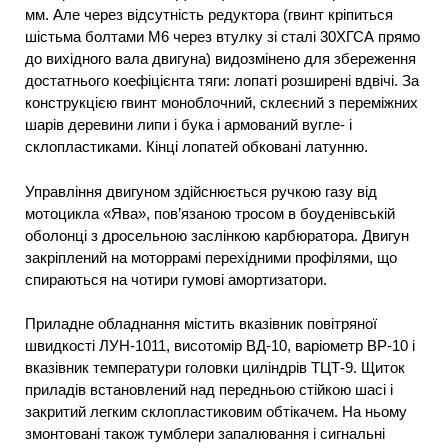
мм. Але через відсутність редуктора (гвинт кріпиться
шістьма болтами М6 через втулку зі сталі 30ХГСА прямо
до вихідного вала двигуна) видозмінено для збереження
достатнього коефіцієнта тяги: лопаті розширені вдвічі. За
конструкцією гвинт моноблочний, склеєний з переміжних
шарів деревини липи і бука і армований вугле- і
склопластиками. Кінці лопатей обковані латунню.
Управління двигуном здійснюється ручкою газу від
мотоцикла «Ява», пов’язаною тросом в боуденівській
оболонці з дросельною заслінкою карбюратора. Двигун
закріплений на моторрамі перехідними профілями, що
спираються на чотири гумові амортизатори.
Приладне обладнання містить вказівник повітряної
швидкості ЛУН-1011, висотомір ВД-10, варіометр ВР-10 і
вказівник температури головки циліндрів ТЦТ-9. Щиток
приладів встановлений над передньою стійкою шасі і
закритий легким склопластиковим обтікачем. На ньому
змонтовані також тумблери запалювання і сигнальні