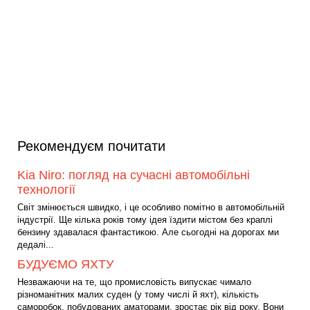
Рекомендуєм почитати
Kia Niro: погляд на сучасні автомобільні
технології
Світ змінюється швидко, і це особливо помітно в автомобільній
індустрії. Ще кілька років тому ідея їздити містом без краплі
бензину здавалася фантастикою. Але сьогодні на дорогах ми
дедалі...
БУДУЄМО ЯХТУ
Незважаючи на те, що промисловість випускає чимало
різноманітних малих суден (у тому числі й яхт), кількість
саморобок, побудованих аматорами, зростає рік від року. Вони