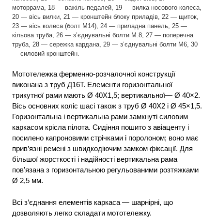
моторрама, 18 — важіль педалей, 19 — вилка носового колеса,
20 — вісь вилки, 21 — кронштейн блоку приладів, 22 — щиток,
23 — вісь колеса (болт М14), 24 — приладна панель, 25 —
кільова труба, 26 — з’єднувальні болти М.8, 27 — поперечна
труба, 28 — сережка кардана, 29 — з’єднувальні болти М6, 30
— силовий кронштейн.
Мототележка ферменно-розчалочної конструкції
виконана з труб Д16Т. Елементи горизонтальної
трикутної рами мають Ø 40X1,5; вертикальної— Ø 40×2.
Вісь основних коліс шасі також з труб Ø 40X2 і Ø 45×1,5.
Горизонтальна і вертикальна рами замкнуті силовим
каркасом крісла пілота. Сидіння пошито з авіаценту і
посилено капроновими стрічками і поролоном; воно має
прив’язні ремені з швидкодіючим замком фіксації. Для
більшої жорсткості і надійності вертикальна рама
пов’язана з горизонтальною регульованими розтяжками
Ø 2,5 мм.
Всі з’єднання елементів каркаса — шарнірні, що
дозволяють легко складати мототележку.