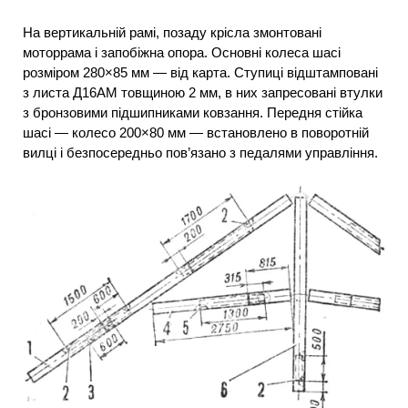
На вертикальній рамі, позаду крісла змонтовані
моторрама і запобіжна опора. Основні колеса шасі
розміром 280×85 мм — від карта. Ступиці відштамповані
з листа Д16АМ товщиною 2 мм, в них запресовані втулки
з бронзовими підшипниками ковзання. Передня стійка
шасі — колесо 200×80 мм — встановлено в поворотній
вилці і безпосередньо пов’язано з педалями управління.