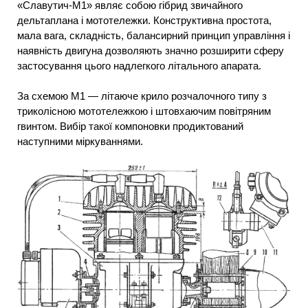
«Славутич-М1» являє собою гібрид звичайного
дельтаплана і мототележки. Конструктивна простота,
мала вага, складність, балансирний принцип управління і
наявність двигуна дозволяють значно розширити сферу
застосування цього надлегкого літального апарата.
За схемою М1 — літаюче крило розчалочного типу з
триколісною мототележкою і штовхаючим повітряним
гвинтом. Вибір такої компоновки продиктований
наступними міркуваннями.