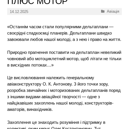
ПЛЮС МОТОР
Категорії
Авіація
14.12.2025
«Останнім часом стали популярними дельтаплани —
своєрідні спадкоємці планерів. Дельтаплани швидко
завоювали любов нашої молоді, а з нею і право на життя.
Природно прагнення поставити на дельтаплан невеликий
човновий або мотоциклетний мотор, щоб літати не тільки
в висхідних потоках…»
Це висловлювання належить генеральному
авіаконструктору О. К. Антонову. З його точки зору,
розробка звичайних і моторизованих дельтапланів поряд
з іншими видами авіаційної творчості — одне з
найцікавіших захоплень нашої молоді, конструкторів-
аматорів, винахідників.
Захоплення це знаходить розуміння і підтримку в
колективі, яким керує Олег Костянтинович. Тут