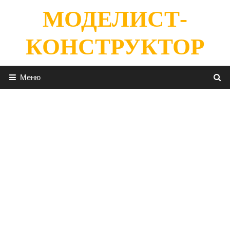
Перейти
МОДЕЛИСТ-
к
содержимому
КОНСТРУКТОР
Меню