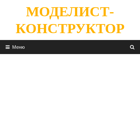
Перейти
МОДЕЛИСТ-
к
содержимому
КОНСТРУКТОР
Меню