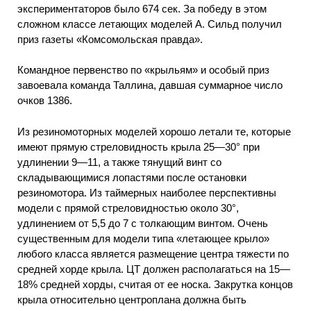
экспериментаторов было 674 сек. За победу в этом
сложном классе летающих моделей А. Сильд получил
приз газеты «Комсомольская правда».
Командное первенство по «крыльям» и особый приз
завоевала команда Таллина, давшая суммарное число
очков 1386.
Из резиномоторных моделей хорошо летали те, которые
имеют прямую стреловидность крыла 25—30° при
удлинении 9—11, а также тянущий винт со
складывающимися лопастями после остановки
резиномотора. Из таймерных наиболее перспективны
модели с прямой стреловидностью около 30°,
удлинением от 5,5 до 7 с толкающим винтом. Очень
существенным для модели типа «летающее крыло»
любого класса является размещение центра тяжести по
средней хорде крыла. ЦТ
должен
располагаться
на
15—
18% средней хорды, считая
от ее носка. Закрутка
концов
крыла относительно центроплана должна быть