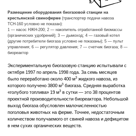
Размещение оборудования биогазовой станции на
крестьянской свиноферме
(транспортер подачи навоза
ТСН-160 условно не показан):
1 — насос НЖН-200; 2 — накопитель отработанной биомассы
(органических удобрений); 3 — дымоход; 4 — газовый котел
(другие потребители биогаза условно не показаны); 5 — пульт
управления; 6 — регулятор давления; 7 — счетчик биогаза; 8 —
биореактор
Экспериментальную биогазовую станцию испытывали с
октября 1997 по апрель 1998 года. За семь месяцев
3
было переработано около 400 м
жидкого навоза, из
3
которого получено 3800 м
биогаза. Средняя выработка
3
«голубого топлива» 19 м
в сутки — это 38 процентов
проектной производительности биореактора. Небольшой
выход биогаза обусловлен малочисленностью
поголовья животных на ферме. Точнее, недостаточным
количеством получаемого от свиней навоза и дефицитом
в нем сухих органических веществ.