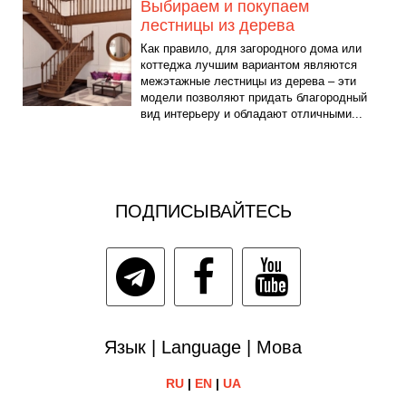
Выбираем и покупаем
лестницы из дерева
Как правило, для загородного дома или
коттеджа лучшим вариантом являются
межэтажные лестницы из дерева – эти
модели позволяют придать благородный
вид интерьеру и обладают отличными...
ПОДПИСЫВАЙТЕСЬ
Язык | Language | Мова
RU
|
EN
|
UA