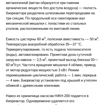
метаногенной (метан образуется при гниении
органических веществ без доступа воздуха) — полость
биореактора разделена шлюзовыми перегородками на
три секции. По продольной оси смонтирован вал
механической мешалки с лопастями из стальных
уголков, расположенными по винтовой линии.
3
3
Емкость цистерны 60 м
, полезная вместимость — 50 м
.
Температура анаэробной обработки 35—37 °С.
Терморегулирование, то есть подача теплоносителя
(воды), автоматизировано. Проектная доза суточной
3
загрузки навоза — 2,5 м
, проектный выход биогаза 50—
3
60 м
/сут. Частота вращения мешалки 4 об/мин, привод
от мотор-редуктора мощностью 3 кВт. Режим
перемешивания циклический: работа — 1 мин, перерыв
— 4 мин. Биореактор установлен под крышей и утеплен
обивкой с древесными опилками.
Навоз из хранилища насосом НЖН-200 подается в
биореактор. Одновременно удаляется его