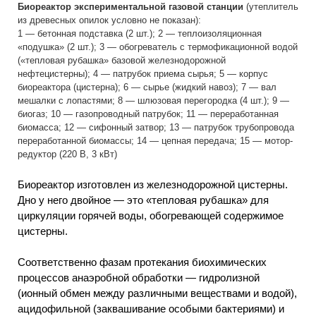
Биореактор экспериментальной газовой станции
(утеплитель
из древесных опилок условно не показан):
1 — бетонная подставка (2 шт.); 2 — теплоизоляционная
«подушка» (2 шт.); 3 — обогреватель с термофикационной водой
(«тепловая рубашка» базовой железнодорожной
нефтецистерны); 4 — патрубок приема сырья; 5 — корпус
биореактора (цистерна); 6 — сырье (жидкий навоз); 7 — вал
мешалки с лопастями; 8 — шлюзовая перегородка (4 шт.); 9 —
биогаз; 10 — газопроводный патрубок; 11 — переработанная
биомасса; 12 — сифонный затвор; 13 — патрубок трубопровода
переработанной биомассы; 14 — цепная передача; 15 — мотор-
редуктор (220 В, 3 кВт)
Биореактор изготовлен из железнодорожной цистерны.
Дно у него двойное — это «тепловая рубашка» для
циркуляции горячей воды, обогревающей содержимое
цистерны.
Соответственно фазам протекания биохимических
процессов анаэробной обработки — гидролизной
(ионный обмен между различными веществами и водой),
ацидофильной (заквашивание особыми бактериями) и