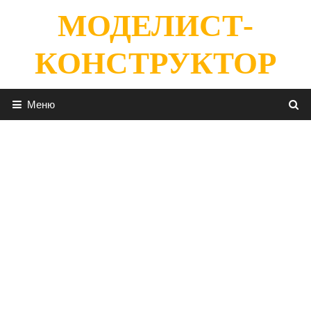
Перейти
МОДЕЛИСТ-
к
содержимому
КОНСТРУКТОР
Меню