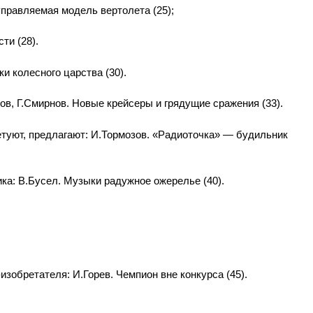
правляемая модель вертолета (25);
ти (28).
ки колесного царства (30).
в, Г.Смирнов. Новые крейсеры и грядущие сражения (33).
туют, предлагают: И.Тормозов. «Радиоточка» — будильник
ика: В.Бусел. Музыки радужное ожерелье (40).
зобретателя: И.Горев. Чемпион вне конкурса (45).