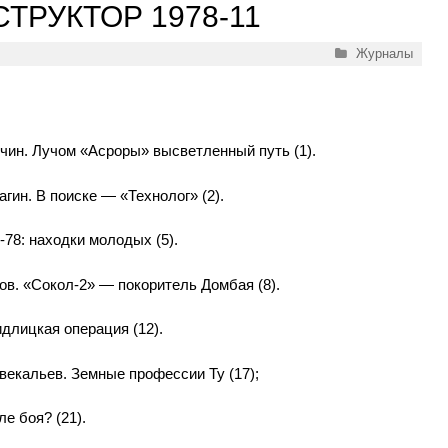
ТРУКТОР 1978-11
Рубрики
Журналы
чин. Лучом «Асроры» высветленный путь (1).
гин. В поиске — «Технолог» (2).
8: находки молодых (5).
в. «Сокол-2» — покоритель Домбая (8).
длицкая операция (12).
Ювекальев. Земные профессии Ту (17);
е боя? (21).