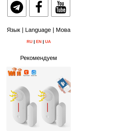
Язык | Language | Мова
RU
|
EN
|
UA
Рекомендуем