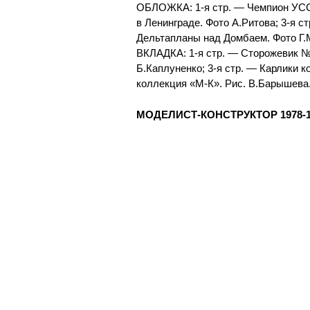
ОБЛОЖКА: 1-я стр. — Чемпион УССР
в Ленинграде. Фото А.Ритова; 3-я с
Дельтапланы над Домбаем. Фото Г.
ВКЛАДКА: 1-я стр. — Сторожевик №
Б.Каплуненко; 3-я стр. — Карлики к
коллекция «М-К». Рис. В.Барышева
МОДЕЛИСТ-КОНСТРУКТОР 1978-