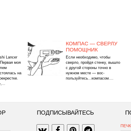
КОМПАС — СВЕРЛУ
ПОМОЩНИК
shi Lancer
Если необ­ходимо, чтобы
 Первая моя
сверло, прой­дя стенку, вы­шло
илем
с другой стороны точ­но в
остоялась на
нужном месте — вос­
рекрестке.
пользуйтесь...компасом....
...
ОР
ПОДПИСЫВАЙТЕСЬ
П
ПЕЧ