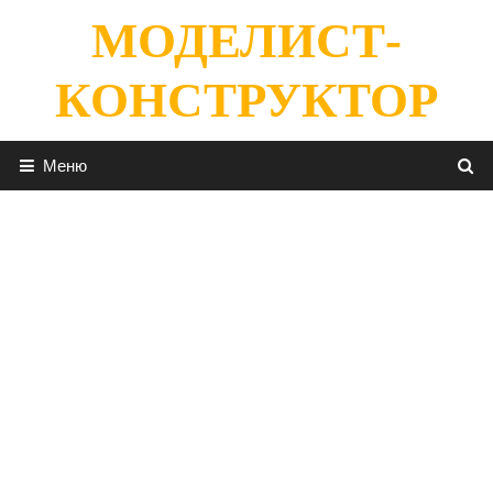
Перейти
МОДЕЛИСТ-
к
содержимому
КОНСТРУКТОР
Меню