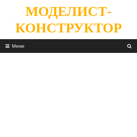
Перейти
МОДЕЛИСТ-
к
содержимому
КОНСТРУКТОР
Меню