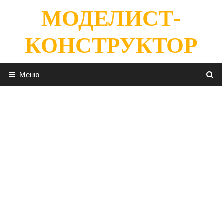
Перейти
МОДЕЛИСТ-
к
содержимому
КОНСТРУКТОР
Меню