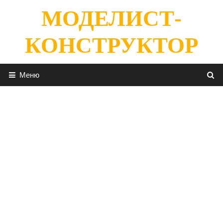
Перейти
МОДЕЛИСТ-
к
содержимому
КОНСТРУКТОР
Меню