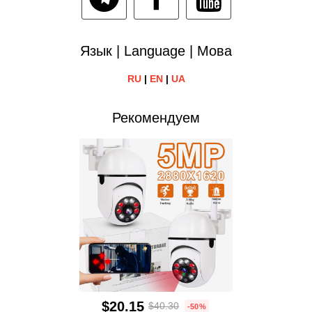
Язык | Language | Мова
RU
|
EN
|
UA
Рекомендуем
$20.15
$40.30
-50%