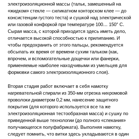
электроизоляционной массы (тальк, замешенный на
«жидком» стекле — силикатном конторском клее — до
консистенции густого теста) и сушкой над электрической
или газовой конфоркой при температуре 100… 150° С.
Сырая масса, с которой приходится здесь иметь дело,
отличается высокой способностью к прилипанию. И
чтобы предохранить от этого пальцы, рекомендуется
обсыпать их время от времени сухим тальком (как,
впрочем, и вспомогательные дощечки или фанерки,
применяемые наиболее находчивыми из умельцев для
формовки самого электроизоляционного слоя).
Вторая стадия работ включает в себя намотку
нагревательной спирали из 350-мм отрезка нихромовой
проволоки диаметром 0,2 мм, нанесение защитного
покрытия (для которого используется все та же
электроизоляционная тестообразная масса) и сушку по
приведенной выше технологии (до полного «спекания»
получающегося полуфабриката). Выполняя намотку,
следует помнить, что витки здесь укладываются в один