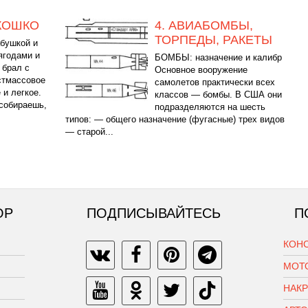
КОШКО
4. АВИАБОМБЫ,
ТОРПЕДЫ, РАКЕТЫ
абушкой и
ягодами и
БОМБЫ: назначение и калибр
 брал с
Основное вооружение
стмассовое
самолетов практически всех
 и легкое.
классов — бомбы. В США они
 собираешь,
подразделяются на шесть
типов: — общего назначение (фугасные) трех видов
— старой...
ОР
ПОДПИСЫВАЙТЕСЬ
П
КОН
МОТ
НАК