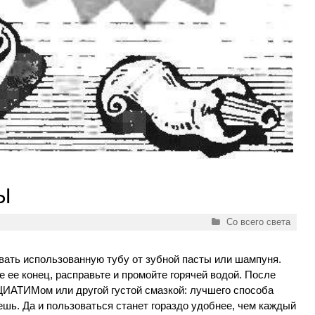
Ы
Рубрики
Со всего света
ать использованную тубу от зубной пасты или шампуня.
 ее конец, расправьте и промойте горячей водой. После
ЦИАТИМом или другой густой смазкой: лучшего способа
шь. Да и пользоваться станет гораздо удобнее, чем каждый