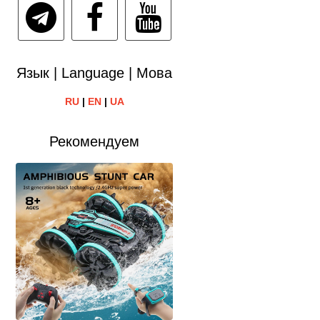
Язык | Language | Мова
RU
|
EN
|
UA
Рекомендуем