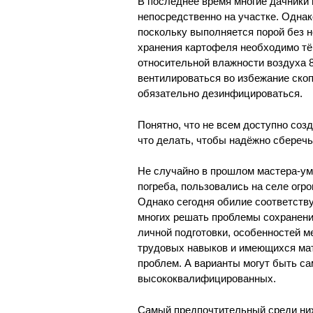
В последнее время многие дачники
непосредственно на участке. Однак
поскольку выполняется порой без н
хранения картофеля необходимо тём
относительной влажности воздуха 
вентилироваться во избежание скоп
обязательно дезинфицироваться.
Понятно, что не всем доступно соз
что делать, чтобы надёжно сбереч
Не случайно в прошлом мастера-у
погреба, пользовались на селе огр
Однако сегодня обилие соответств
многих решать проблемы сохранени
личной подготовки, особенностей м
трудовых навыков и имеющихся мат
проблем. А варианты могут быть с
высококвалифицированных.
Самый предпочтительный среди них