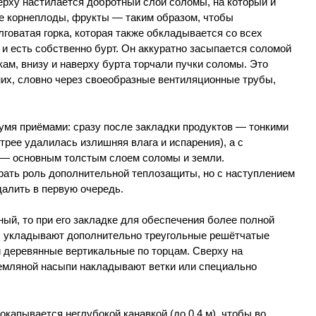
ерху настилается добротный слой соломы, на который и
е корнеплоды, фрукты — таким образом, чтобы
говатая горка, которая также обкладывается со всех
и есть собственно бурт. Он аккуратно засыпается соломой
окам, внизу и наверху бурта торчали пучки соломы. Это
них, словно через своеобразные вентиляционные трубы,
умя приёмами: сразу после закладки продуктов — тонкими
рее удалилась излишняя влага и испарения), а с
 — основным толстым слоем соломы и земли.
рать роль дополнительной теплозащиты, но с наступлением
далить в первую очередь.
ый, то при его закладке для обеспечения более полной
ы укладывают дополнительно треугольные решётчатые
и деревянные вертикальные по торцам. Сверху на
емляной насыпи накладывают ветки или специально
окапывается неглубокой канавкой (до 0,4 м), чтобы во