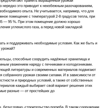
 предпочитают хранить выращенный урожай
о нередко это приводит к неизбежным разочарованиям,
еобходимого опыта. Не учитывается, например, что для
ное помещение с температурой 2-8 градусов тепла, при
85 — 95 %. При этом помещение должно хорошо
ления углекислого газа, а перед новой закладкой
дать и поддерживать необходимые условия. Как же быть и
ь урожай?
мельцы, способные соорудить надёжные хранилища и
омным уважением наряду с печниками и колодезниками.
ующей литературы и современных материалов подвигают
я собранного урожая своими силами. И в зависимости от
естности и природных условий, а также от собственных
ериалов каждый выбирает свой вариант решения этих
амые разные — от простейших до
, безусловно -строительство погреба. В таком сооружении