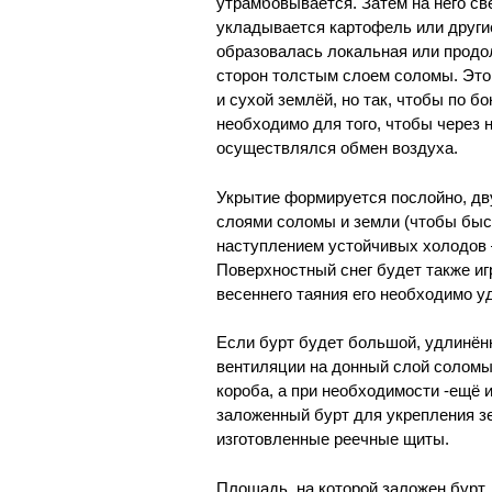
утрамбовывается. Затем на него св
укладывается картофель или други
образовалась локальная или продол
сторон толстым слоем соломы. Это 
и сухой землёй, но так, чтобы по б
необходимо для того, чтобы через 
осуществлялся обмен воздуха.
Укрытие формируется послойно, дв
слоями соломы и земли (чтобы быст
наступлением устойчивых холодов
Поверхностный снег будет также иг
весеннего таяния его необходимо у
Если бурт будет большой, удлинённ
вентиляции на донный слой солом
короба, а при необходимости -ещё 
заложенный бурт для укрепления з
изготовленные реечные щиты.
Площадь, на которой заложен бурт, 