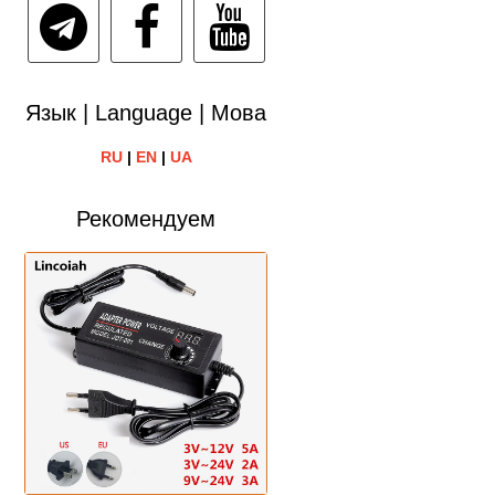
Язык | Language | Мова
RU
|
EN
|
UA
Рекомендуем