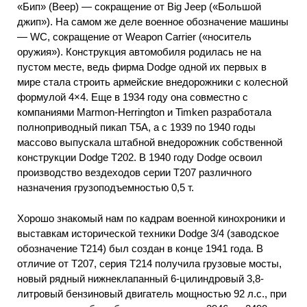
«Бип» (Веер) — сокращение от Big Jeep («Большой
джип»). На самом же деле военное обозначение машины
— WC, сокращение от Weapon Carrier («носитель
оружия»). Конструкция автомобиля родилась не на
пустом месте, ведь фирма Dodge одной их первых в
мире стала строить армейские внедорожники с колесной
формулой 4×4. Еще в 1934 году она совместно с
компаниями Marmon-Herrington и Timken разработала
полноприводный пикап Т5А, а с 1939 по 1940 годы
массово выпускала штабной внедорожник собственной
конструкции Dodge Т202. В 1940 году Dodge освоил
производство вездеходов серии Т207 различного
назначения грузоподъемностью 0,5 т.
Хорошо знакомый нам по кадрам военной кинохроники и
выставкам исторической техники Dodge 3/4 (заводское
обозначение Т214) был создан в конце 1941 года. В
отличие от Т207, серия Т214 получила грузовые мосты,
новый рядный нижнеклапанный 6-цилиндровый 3,8-
литровый бензиновый двигатель мощностью 92 л.с., при