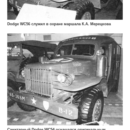
Dodge WC56 служил в охране маршала К.А. Мерецкова
Санитарный Dodge WC54 оснащался оригинальным