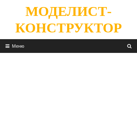
Перейти
МОДЕЛИСТ-
к
содержимому
КОНСТРУКТОР
Меню