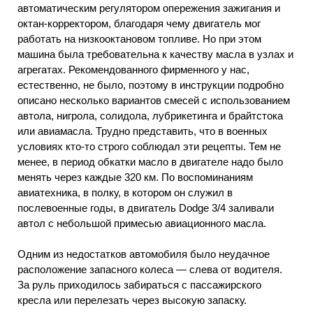
автоматическим регулятором опережения зажигания и
октан-корректором, благодаря чему двигатель мог
работать на низкооктановом топливе. Но при этом
машина была требовательна к качеству масла в узлах и
агрегатах. Рекомендованного фирменного у нас,
естественно, не было, поэтому в инструкции подробно
описано несколько вариантов смесей с использованием
автола, нигрола, солидола, лубрикетинга и брайтстока
или авиамасла. Трудно представить, что в военных
условиях кто-то строго соблюдал эти рецепты. Тем не
менее, в период обкатки масло в двигателе надо было
менять через каждые 320 км. По воспоминаниям
авиатехника, в полку, в котором он служил в
послевоенные годы, в двигатель Dodge 3/4 заливали
автол с небольшой примесью авиационного масла.
Одним из недостатков автомобиля было неудачное
расположение запасного колеса — слева от водителя.
За руль приходилось забираться с пассажирского
кресла или перелезать через высокую запаску.