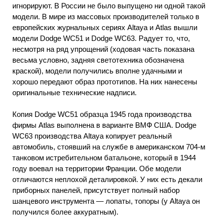
игнорируют. В России не было выпущено ни одной такой
модели. В мире из массовых производителей только в
европейских журнальных сериях Altaya и Atlas вышли
модели Dodge WC51 и Dodge WC63. Радует то, что,
несмотря на ряд упрощений (ходовая часть показана
весьма условно, задняя светотехника обозначена
краской), модели получились вполне удачными и
хорошо передают образ прототипов. На них нанесены
оригинальные технические надписи.
Копия Dodge WC51 образца 1945 года производства
фирмы Atlas выполнена в варианте ВМФ США. Dodge
WC63 производства Altaya копирует реальный
автомобиль, стоявший на службе в американском 704-м
танковом истребительном батальоне, который в 1944
году воевал на территории Франции. Обе модели
отличаются неплохой деталировкой. У них есть декали
приборных панелей, присутствует полный набор
шанцевого инструмента — лопаты, топоры (у Altaya он
получился более аккуратным).