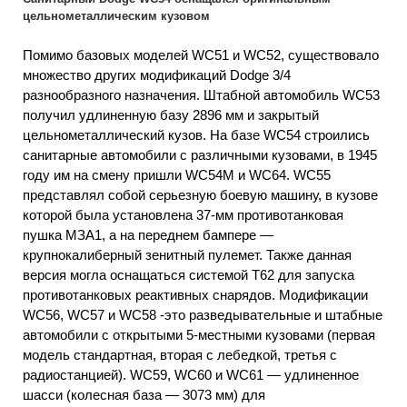
цельнометаллическим кузовом
Помимо базовых моделей WC51 и WC52, существовало
множество других модификаций Dodge 3/4
разнообразного назначения. Штабной автомобиль WC53
получил удлиненную базу 2896 мм и закрытый
цельнометаллический кузов. На базе WC54 строились
санитарные автомобили с различными кузовами, в 1945
году им на смену пришли WC54M и WC64. WC55
представлял собой серьезную боевую машину, в кузове
которой была установлена 37-мм противотанковая
пушка МЗА1, а на переднем бампере —
крупнокалиберный зенитный пулемет. Также данная
версия могла оснащаться системой Т62 для запуска
противотанковых реактивных снарядов. Модификации
WC56, WC57 и WC58 -это разведывательные и штабные
автомобили с открытыми 5-местными кузовами (первая
модель стандартная, вторая с лебедкой, третья с
радиостанцией). WC59, WC60 и WC61 — удлиненное
шасси (колесная база — 3073 мм) для