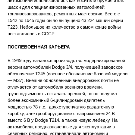
автомобили использовались как носители оружия и как
шасси для специализированных автомобилей:
топливозаправщиков, ремонтных мастерских. Всего с
1942 по 1945 годы было выпущено 43 224 машин серии
Т223. Небольшое их количество в самом конце войны
поставлялось в СССР.
ПОСЛЕВОЕННАЯ КАРЬЕРА
В 1949 году началось производство модернизированной
версии автомобилей Dodge 3/4, получившей заводское
обозначение Т245 (военное обозначение базовой модели
— М37). Внешне обновленный внедорожник почти не
отличается от автомобиля военного времени,
грузоподъемность осталась прежней, но он получил
более экономичный 6-цилиндровый двигатель
мощностью 78 л.с., двухступенчатую раздаточную
коробку, электрооборудование с напряжением 24 В
вместо 6 В у Dodge Т214, а также новую лебедку. На
автомобили, предназначенные для эксплуатации в
северных регионах, устанавливали автономный