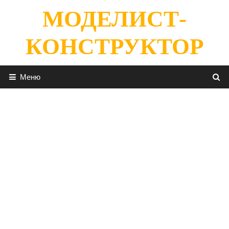
Перейти
МОДЕЛИСТ-
к
содержимому
КОНСТРУКТОР
Меню