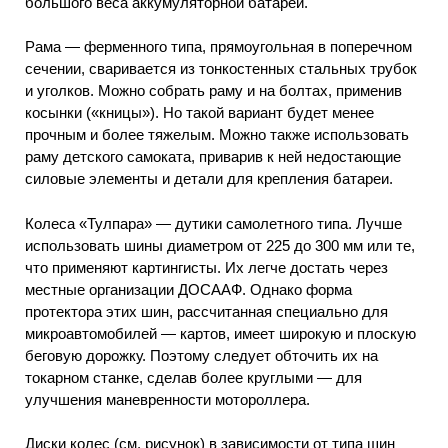
большого веса аккумуляторной батареи.
Рама — ферменного типа, прямоугольная в поперечном
сечении, сваривается из тонкостенных стальных трубок
и уголков. Можно собрать раму и на болтах, применив
косынки («кницы»). Но такой вариант будет менее
прочным и более тяжелым. Можно также использовать
раму детского самоката, приварив к ней недостающие
силовые элементы и детали для крепления батареи.
Колеса «Тулпара» — дутики самолетного типа. Лучше
использовать шины диаметром от 225 до 300 мм или те,
что применяют картингисты. Их легче достать через
местные организации ДОСААФ. Однако форма
протектора этих шин, рассчитанная специально для
микроавтомобилей — картов, имеет широкую и плоскую
беговую дорожку. Поэтому следует обточить их на
токарном станке, сделав более круглыми — для
улучшения маневренности мотороллера.
Диски колес (см. рисунок) в зависимости от типа шин