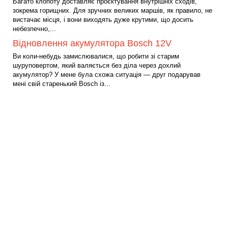
Багато клопоту доставляє проєктування внутрішніх сходів,
зокрема горищних. Для зручних великих маршів, як правило, не
вистачає місця, і вони виходять дуже крутими, що досить
небезпечно,...
Відновлення акумулятора Bosch 12V
Ви коли-небудь замислювалися, що робити зі старим
шуруповертом, який валяється без діла через дохлий
акумулятор? У мене була схожа ситуація — друг подарував
мені свій старенький Bosch із...