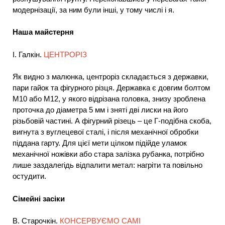
модернізації, за ним були інші, у тому числі і я.
Наша майстерня
І. Галкін.
ЦЕНТРОРІЗ
Як видно з малюнка, центроріз складається з державки,
пари гайок та фігурного різця. Державка є довгим болтом
М10 або М12, у якого відрізана головка, знизу зроблена
проточка до діаметра 5 мм і зняті дві лиски на його
різьбовій частині. А фігурний різець – це Г-подібна скоба,
вигнута з вуглецевої сталі, і після механічної обробки
піддана гарту. Для цієї мети цілком підійде уламок
механічної ножівки або стара залізка рубанка, потрібно
лише заздалегідь відпалити метал: нагріти та повільно
остудити.
Сімейні засіки
В. Старочкін.
КОНСЕРВУЄМО САМІ