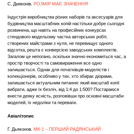
С. Дияконів.
РОЗМІР МАЄ ЗНАЧЕННЯ
Індустрія виробництва різних наборів та аксесуарів для
будівництва масштабних копій настільки добре сьогодні
розвинена, що навіть на професійних конкурсах
стендового модельізму частка авторських робіт,
створених майстрами з нуля, не перевищує одного
відсотка, решта є конверсією заводських комплектів.
Загалом це непогано, оскільки значно економиться час, а
простір творчості та самовираження все одно
залишається. Однак для початківців-моделістів і
колекціонерів, особливо у тих, хто збирає діорами,
залишається актуальним питання: який масштаб копії
вибрати, адже їх безліч, від 1:4 до 1:500? Постараюся
внести деяку ясність, розповівши про основні масштаби
моделей, їх недоліки та переваги.
Авіалітопис
Г. Дьяконов.
МК-1 – ПЕРШИЙ РАДЯНСЬКИЙ