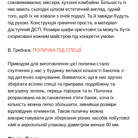
соковижималки, міксери, кухонні комбайни. Більшість із
них мають сьогодні цілком естетичний вигляд, гідний
того, щоб їх не ховали з очей подалі. Та й завжди будуть
під рукою. Конструкція гранично проста, а матеріал
доступний ДСП. Розміри шафи орієнтовні та можуть бути
скориговані кожним майстром під конкретні умови.
В. Гребнєв.
ПОЛИЧКА ПІД СПЕЦІЇ
Приводом для виготовлення цієї полички стало
скупчення у нас у будинку великої кількості баночок з-
під дитячого харчування. Виявилося, що в них зручно
зберігати всілякі спеції та приправи: подрібнену та
висушену зелень, перець-горошок та ін. Полочка
розрахована на встановлення п’яти банок, хоча їх
кількість можна легко збільшити, змінивши розміри
відповідних елементів. Також поличку можна
використовувати для зберігання різних засобів побутової
хімії в аерозольній упаковці діаметром менше 60 мм.