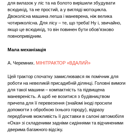
для вилазок у ліс та на болото вирішили збудувати
всюдихід, та не простий, а у вигляді мотоцикла.
Двоколісна машина легша і маневрена, ніж велика
чотириколісна. Для лісу – те, що треба! Ну і, звичайно,
якщо це всюдихід, то він повинен бути обов’язково
повнопривідним.
Мала механізація
А. Черемних.
МІНІТРАКТОР «ВДАЛИЙ»
Цей трактор спочатку замислювався як помічник для
роботи на невеликій присадибній ділянці. Головні вимоги
для такої машини – компактність та підвищена
маневреність. А щоб не возитися з будівництвом
причепа для її перевезення (знайомі іноді просили
допомогти з обробкою їхнього городу), відразу
передбачив можливість її доставки в салоні автомобіля
«Ока» зі складеними задніми сидіннями та відчиненими
дверима багажного відсіку.