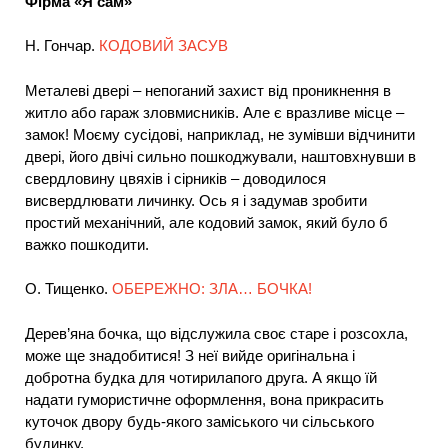
Фірма «Я сам»
Н. Гончар.
КОДОВИЙ ЗАСУВ
Металеві двері – непоганий захист від проникнення в
житло або гараж зловмисників. Але є вразливе місце –
замок! Моєму сусідові, наприклад, не зумівши відчинити
двері, його двічі сильно пошкоджували, наштовхнувши в
свердловину цвяхів і сірників – доводилося
висвердлювати личинку. Ось я і задумав зробити
простий механічний, але кодовий замок, який було б
важко пошкодити.
О. Тищенко.
ОБЕРЕЖНО: ЗЛА… БОЧКА!
Дерев’яна бочка, що відслужила своє старе і розсохла,
може ще знадобитися! З неї вийде оригінальна і
добротна будка для чотирилапого друга. А якщо їй
надати гумористичне оформлення, вона прикрасить
куточок двору будь-якого заміського чи сільського
будинку.