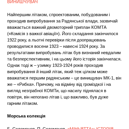
ВИНИШЧУВАЧ
Найпершим літаком, спроектованим, побудованим і
проходив випробування за Радянської влади, зазвичай
вважається важкий двомоторний триплан КОМТА
(«Комісія з важкої авіації»). Його складання закінчилося
1922 року, а льотні перевірки після доопрацювань
проводилися восени 1923 – навесні 1924 року. За
результатами випробувань літак був визнаний невдалим
та безперспективним, і на цьому його історія закінчилася.
Однак тоді ж – узимку 1923-1924 років проходив
випробування й інший літак, який теж цілком може
вважатися першим радянським – це винищувач МК-1, він
же – «Рибка». Причому, на відміну від громіздкої і на
вигляд незграбної КОМТи, що насилу піднялася в
повітря, він непогано літав і, що важливо, був дуже
гарним літаком.
Морська колекція
Б. Соломонов, П. Соломонов.
«МІНЬЯТТА»: ІСТОРІЯ