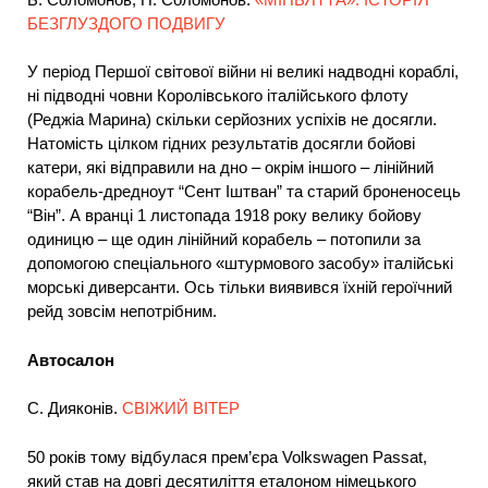
БЕЗГЛУЗДОГО ПОДВИГУ
У період Першої світової війни ні великі надводні кораблі,
ні підводні човни Королівського італійського флоту
(Реджіа Марина) скільки серйозних успіхів не досягли.
Натомість цілком гідних результатів досягли бойові
катери, які відправили на дно – окрім іншого – лінійний
корабель-дредноут “Сент Іштван” та старий броненосець
“Він”. А вранці 1 листопада 1918 року велику бойову
одиницю – ще один лінійний корабель – потопили за
допомогою спеціального «штурмового засобу» італійські
морські диверсанти. Ось тільки виявився їхній героїчний
рейд зовсім непотрібним.
Автосалон
С. Дияконів.
СВІЖИЙ ВІТЕР
50 років тому відбулася прем’єра Volkswagen Passat,
який став на довгі десятиліття еталоном німецького