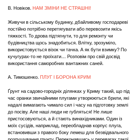
В. Новіков.
НАМ ЗМІНИ НЕ СТРАШНІ!
Живучи в сільському будинку, дбайливому господареві
постійно потрібно перетягувати або перевозити якісь
тяжкості. То дрова підтягнути, то для ремонту чи
будівництва щось знадобиться. Влітку, зрозуміло,
використовується візок чи тачка. А як бути взимку? По
кучугурах-то не проїхати… Розповім про свій досвід
використання саморобних вантажних саней.
А. Тимошенко.
ПЛУГ І БОРОНА КРИМ
Ґрунт на садово-городніх ділянках у Криму такий, що під
час оранки звичайними плугами утворюються брили, які
надалі вимагають чимало сил і часу на підготовку землі
до посіву. Але наші люди не губляться! Не лише
пристосовуються, а й стають винахідниками. Один із
моїх сусідів, наприклад, переобладнав корпус плуга,
встановивши з правого боку лемеш для безвідвального
розпушування грунту. Переконавшись у перевагах такої