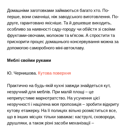
Домашніми заготовками займаються багато хто. По-
перше, вони смачніші, ніж заводського виготовлення. По-
друге, гарантовано якісніше. Та й дешевше виходить,
особливо за наявності саду-городу чи обійстя зі своїми
фруктами-овочами, молоком та м’ясом. А спростити та
прискорити процес домашнього консервування можна за
допомогою саморобного міні-автоклаву.
Меблі своїми руками
Ю. Чернишова.
Кутова поверхня
Практично на будь-якій кухні завжди знайдеться кут,
незручний для меблів. При малій площі – це
неприпустиме марнотратство. На усунення цієї
незручності і націлена моя пропозиція – зробити відкриту
кутову етажерку. На її полицях вільно розміститься все,
що в інших місцях тільки заважає: каструлі, сковороди,
друшляки, а також різні засоби механізації –