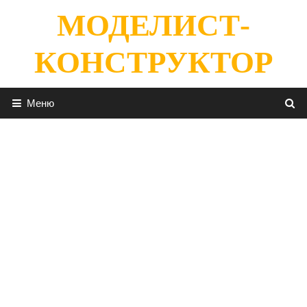
Перейти
МОДЕЛИСТ-
к
содержимому
КОНСТРУКТОР
Меню