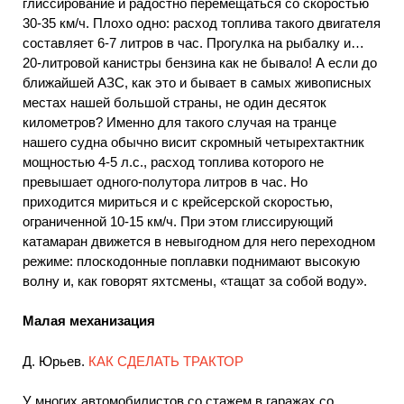
глиссирование и радостно перемещаться со скоростью
30-35 км/ч. Плохо одно: расход топлива такого двигателя
составляет 6-7 литров в час. Прогулка на рыбалку и…
20-литровой канистры бензина как не бывало! А если до
ближайшей АЗС, как это и бывает в самых живописных
местах нашей большой страны, не один десяток
километров? Именно для такого случая на транце
нашего судна обычно висит скромный четырехтактник
мощностью 4-5 л.с., расход топлива которого не
превышает одного-полутора литров в час. Но
приходится мириться и с крейсерской скоростью,
ограниченной 10-15 км/ч. При этом глиссирующий
катамаран движется в невыгодном для него переходном
режиме: плоскодонные поплавки поднимают высокую
волну и, как говорят яхтсмены, «тащат за собой воду».
Малая механизация
Д. Юрьев.
КАК СДЕЛАТЬ ТРАКТОР
У многих автомобилистов со стажем в гаражах со