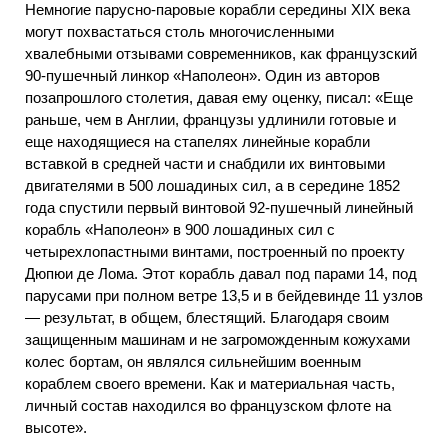
Немногие парусно-паровые корабли середины XIX века
могут похвастаться столь многочисленными
хвалебными отзывами современников, как французский
90-пушечный линкор «Наполеон». Один из авторов
позапрошлого столетия, давая ему оценку, писал: «Еще
раньше, чем в Англии, французы удлинили готовые и
еще находящиеся на стапелях линейные корабли
вставкой в средней части и снабдили их винтовыми
двигателями в 500 лошадиных сил, а в середине 1852
года спустили первый винтовой 92-пушечный линейный
корабль «Наполеон» в 900 лошадиных сил с
четырехлопастными винтами, построенный по проекту
Дюпюи де Лома. Этот корабль давал под парами 14, под
парусами при полном ветре 13,5 и в бейдевинде 11 узлов
— результат, в общем, блестящий. Благодаря своим
защищенным машинам и не загроможденным кожухами
колес бортам, он являлся сильнейшим военным
кораблем своего времени. Как и материальная часть,
личный состав находился во французском флоте на
высоте».