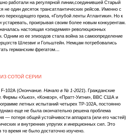
шно работали на регулярной линии,соединившей Старый
ся не один десяток трансатлантических рейсов. Именно с
го переходящего приза, «Голубой ленты Атлантики». Но к
и устаревать, проигрывая своим более новым конкурентам.
у началась настоящая «эпидемия» революционных
н. Одним из ее эпизодов стала война за самоопределение
рцогств Шлезвиг и Гольштейн. Немцам потребовались
стать германским фрегатом…
 ИЗ СОТОЙ СЕРИИ
 F-102А (
Окончание. Начало в № 1-2021
). Гражданские
. Фирмы «Хьюз», «Конвэр», «Пратт-Уитни», ВВС США и
ограмме летных испытаний четырех ТР-102А, постоянно
Однако еще не была окончательно решена проблема
ия — потеря общей устойчивости аппарата (или его частей)
ческих и внутренних упругих и инерционных сил. Это
в то время не было достаточно изучено.