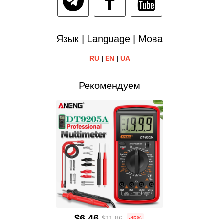
Язык | Language | Мова
RU
|
EN
|
UA
Рекомендуем
$6.46
$11.86
-45%