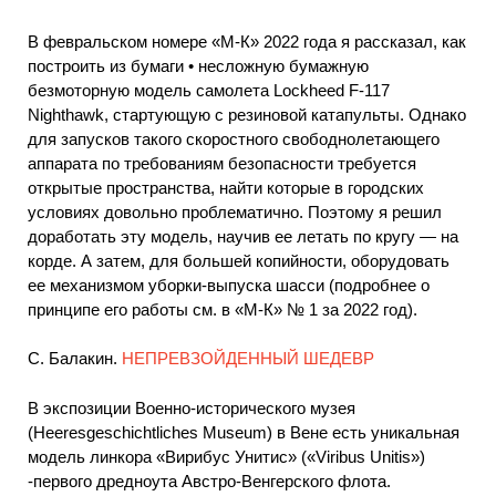
В февральском номере «М-К» 2022 года я рассказал, как
построить из бумаги • несложную бумажную
безмоторную модель самолета Lockheed F-117
Nighthawk, стартующую с резиновой катапульты. Однако
для запусков такого скоростного свободнолетающего
аппарата по требованиям безопасности требуется
открытые пространства, найти которые в городских
условиях довольно проблематично. Поэтому я решил
доработать эту модель, научив ее летать по кругу — на
корде. А затем, для большей копийности, оборудовать
ее механизмом уборки-выпуска шасси (подробнее о
принципе его работы см. в «М-К» № 1 за 2022 год).
С. Балакин.
НЕПРЕВЗОЙДЕННЫЙ ШЕДЕВР
В экспозиции Военно-исторического музея
(Heeresgeschichtliches Museum) в Вене есть уникальная
модель линкора «Вирибус Унитис» («Viribus Unitis»)
-первого дредноута Австро-Венгерского флота.