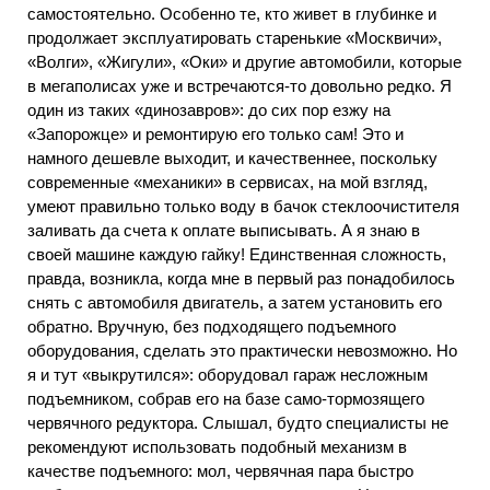
самостоятельно. Особенно те, кто живет в глубинке и
продолжает эксплуатировать старенькие «Москвичи»,
«Волги», «Жигули», «Оки» и другие автомобили, которые
в мегаполисах уже и встречаются-то довольно редко. Я
один из таких «динозавров»: до сих пор езжу на
«Запорожце» и ремонтирую его только сам! Это и
намного дешевле выходит, и качественнее, поскольку
современные «механики» в сервисах, на мой взгляд,
умеют правильно только воду в бачок стеклоочистителя
заливать да счета к оплате выписывать. А я знаю в
своей машине каждую гайку! Единственная сложность,
правда, возникла, когда мне в первый раз понадобилось
снять с автомобиля двигатель, а затем установить его
обратно. Вручную, без подходящего подъемного
оборудования, сделать это практически невозможно. Но
я и тут «выкрутился»: оборудовал гараж несложным
подъемником, собрав его на базе само-тормозящего
червячного редуктора. Слышал, будто специалисты не
рекомендуют использовать подобный механизм в
качестве подъемного: мол, червячная пара быстро