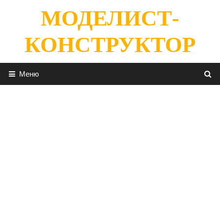
Перейти
МОДЕЛИСТ-
к
содержимому
КОНСТРУКТОР
Меню